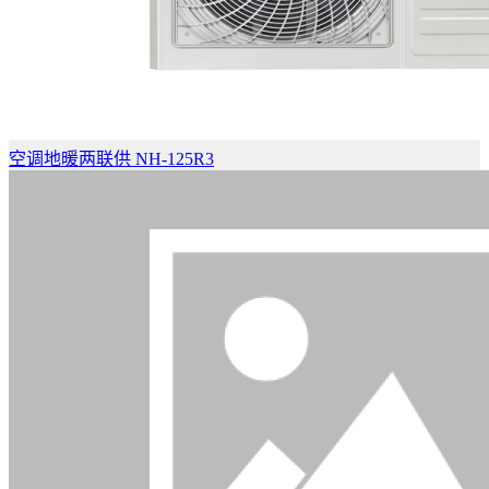
空调地暖两联供 NH-125R3