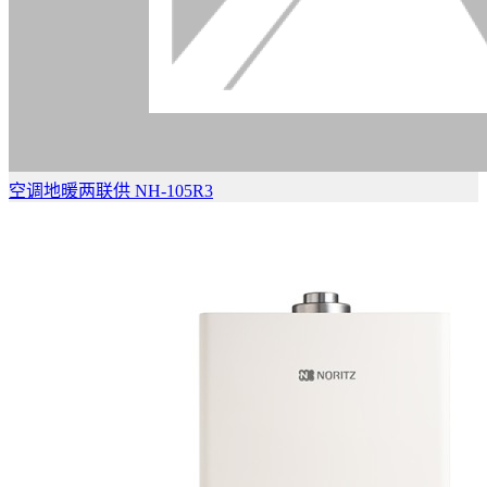
空调地暖两联供 NH-105R3