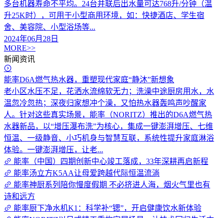
多台机器寿命不平均。24台并联后出水量可达768升/分钟（温
升25K时），可用于小型商用环境，如：快捷酒店、学生宿
舍、美容院、小型浴场等...
2024年06月28日
MORE>>
新闻资讯
能率D6A燃气热水器，重塑现代家庭“静沐”新想象
老小区水压不足，花洒水流绵软无力；洗澡中途厨房用水，水
温忽冷忽热；深夜归家想冲个澡，又怕热水器轰鸣声吵醒家
人。针对这些真实场景，能率（NORITZ）推出的D6A燃气热
水器新品，以“增压瀑布洗”为核心，集成一键澎湃增压、七维
恒温、一级静音、小巧机身与智慧互联，系统性提升家庭淋浴
体验。一键澎湃增压，让老...
能率（中国）四期创新中心竣工落成，33年深耕再启新程
能率汤立方K5AA让母爱跨越代际恒温流淌
能率神厨系列陪你慢度假期 不必挤进人海，烟火气里也有
诗和远方
能率厨下净水机K1：科学补“锶”，开启健康饮水新体验