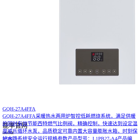
D4
MORE >>
GQH-27A4FFA
GQH-27A4FFA采暖热水两用炉智控低耗燃烧系统，满足供暖
的同时有效节能西特燃气比例阀，精确控制，快速达到设定温
能率官网
度威乐循环水泵，品质稳定可靠内置大容量膨胀水箱，时刻保
noritz
护水路系统安全运行规格参数产品型号：L1PB27-A4产品编
MORE >>