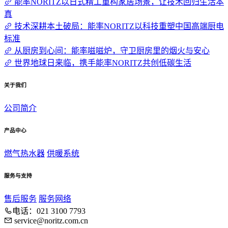
能率NORITZ以日式精工重构家居场景，让技术回归生活本
真
技术深耕本土破局：能率NORITZ以科技重塑中国高端厨电
标准
从厨房到心间：能率嗞嗞炉，守卫厨房里的烟火与安心
世界地球日来临，携手能率NORITZ共创低碳生活
关于我们
公司简介
产品中心
燃气热水器
供暖系统
服务与支持
售后服务
服务网络
电话：021 3100 7793
service@noritz.com.cn