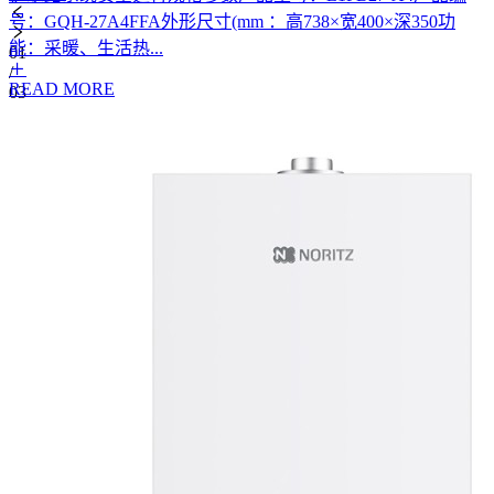
号：GQH-27A4FFA外形尺寸(mm ：高738×宽400×深350功
能：采暖、生活热...
01
/
READ MORE
03
GQH-30H8FFAI
GQH-27A4FFA
GQH-27H2FFAAI
GQH-30D1FFA