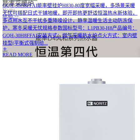
能率采暖炉
GQH-30H8FFAI能率壁挂炉H830-80度宽幅采暖，多场景采暖
Noritz
无忧可搭配日式干铺地暖，即开即热更舒适恒温热水新体验，
MORE >>
多点用水互不干扰多重降噪设计，静享温暖生活主动防冻保
护，寒冬采暖无忧规格参数国标型号：L1PB30-H8产品编号：
GQH-30H8FFAI安装方式：燃气采暖热水炉点火方式：室内壁
挂型(平衡式强制给...
READ MORE
D4风和