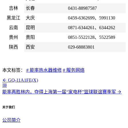
吉林
长春
0431-88987587
黑龙江
大庆
0459-6362699、5991130
云南
昆明
0871-6344261、6344262
贵州
贵阳
0851-5522128、5522589
陕西
西安
029-68883801
本文标签：
# 能率热水器维修
# 服务网络
GQ-11A1FE(X)
能率再胜林内，夺得上海第一届“家电杯”篮球联谊赛季军
关于我们
公司简介