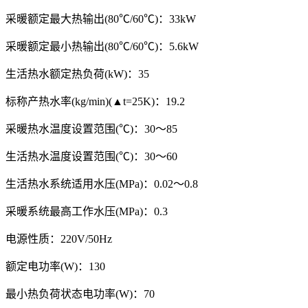
采暖额定最大热输出(80℃/60℃)：33kW
采暖额定最小热输出(80℃/60℃)：5.6kW
生活热水额定热负荷(kW)：35
标称产热水率(kg/min)(▲t=25K)：19.2
采暖热水温度设置范围(℃)：30〜85
生活热水温度设置范围(℃)：30〜60
生活热水系统适用水压(MPa)：0.02〜0.8
采暖系统最高工作水压(MPa)：0.3
电源性质：220V/50Hz
额定电功率(W)：130
最小热负荷状态电功率(W)：70