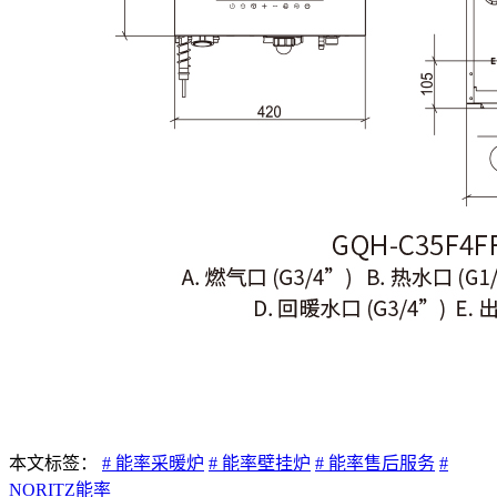
本文标签：
# 能率采暖炉
# 能率壁挂炉
# 能率售后服务
#
NORITZ能率