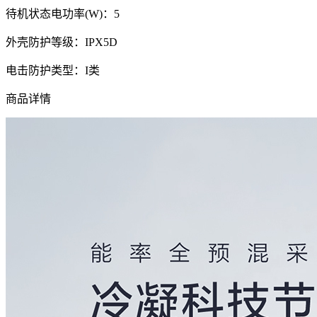
待机状态电功率(W)：5
外壳防护等级：IPX5D
电击防护类型：I类
商品详情