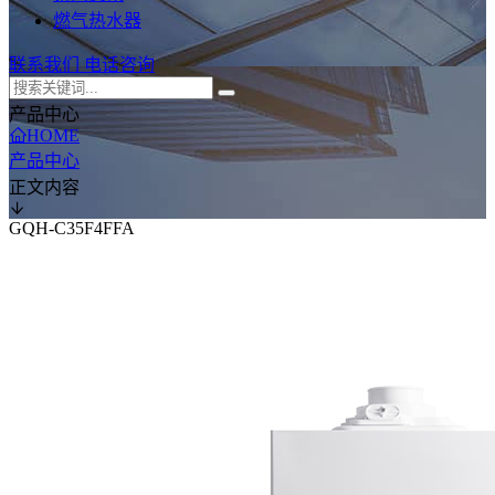
燃气热水器
联系我们
电话咨询
产品中心
HOME
产品中心
正文内容
GQH-C35F4FFA