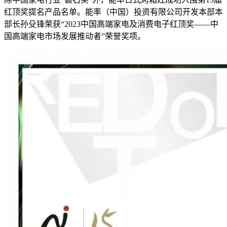
红顶奖提名产品名单。能率（中国）投资有限公司开发本部本
部长孙殳锋荣获“2023中国高端家电及消费电子红顶奖——中
国高端家电市场发展推动者”荣誉奖项。