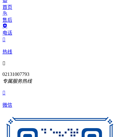
首页
售后
电话

热线

02131007793
专属服务热线

微信