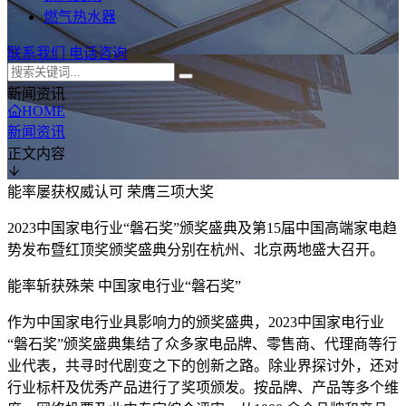
燃气热水器
联系我们
电话咨询
新闻资讯
HOME
新闻资讯
正文内容
能率屡获权威认可 荣膺三项大奖
2023中国家电行业“磐石奖”颁奖盛典及第15届中国高端家电趋
势发布暨红顶奖颁奖盛典分别在杭州、北京两地盛大召开。
能率斩获殊荣 中国家电行业“磐石奖”
作为中国家电行业具影响力的颁奖盛典，2023中国家电行业
“磐石奖”颁奖盛典集结了众多家电品牌、零售商、代理商等行
业代表，共寻时代剧变之下的创新之路。除业界探讨外，还对
行业标杆及优秀产品进行了奖项颁发。按品牌、产品等多个维