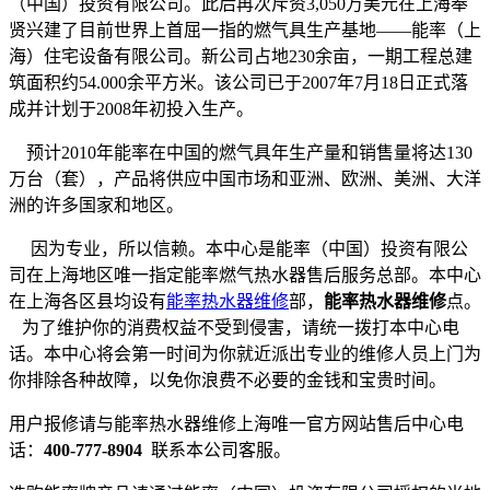
（中国）投资有限公司。此后再次斥资3,050万美元在上海奉
贤兴建了目前世界上首屈一指的燃气具生产基地——能率（上
海）住宅设备有限公司。新公司占地230余亩，一期工程总建
筑面积约54.000余平方米。该公司已于2007年7月18日正式落
成并计划于2008年初投入生产。
预计2010年能率在中国的燃气具年生产量和销售量将达130
万台（套），产品将供应中国市场和亚洲、欧洲、美洲、大洋
洲的许多国家和地区。
因为专业，所以信赖。本中心是能率（中国）投资有限公
司在上海地区唯一指定能率燃气热水器售后服务总部。本中心
在上海各区县均设有
能率热水器维修
部，
能率热水器维修
点。
为了维护你的消费权益不受到侵害，请统一拨打本中心电
话。本中心将会第一时间为你就近派出专业的维修人员上门为
你排除各种故障，以免你浪费不必要的金钱和宝贵时间。
用户报修请与能率热水器维修上海唯一官方网站售后中心电
话：
400-777-8904
联系本公司客服。