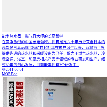
能率热水器：燃气具大师的长赢哲学
在竞争激烈的中国厨电领域，拥有足足六十年历史来自日本的
高端燃气具品牌“能率”自1951年在神户诞生以来，就将为世界
提供先进的热水器和采暖设备为己任，致力于燃气热水器，冷
暖空调，浴室，和厨房相关产品等领域的专业研发和生产。经
过60年的潜心发展，目前能率拥有3个研发中...
2011-06-01
MORE>>