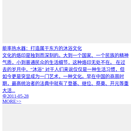
能率热水器：打造属于东方的沐浴文化
文化的烙印是独到而深刻的。大到一个国家、一个民族的精神
气质，小到普通民众的生活细节，这种烙印无处不在。 在过
去的岁月中，“沐浴” 对于人们来说仅仅是一种生活习惯，但
如今更是突显成为一门艺术，一种文化。早在中国的商周时
期，最高统治者的法典中就有了登基、继位、祭奠、开元等重
大活...
2011-05-28
MORE>>