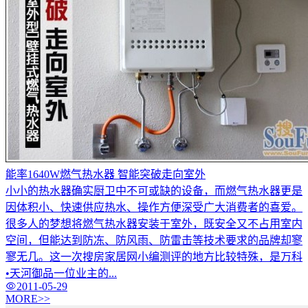
能率1640W燃气热水器 智能突破走向室外
小小的热水器确实厨卫中不可或缺的设备，而燃气热水器更是
因体积小、快速供应热水、操作方便深受广大消费者的喜爱。
很多人的梦想将燃气热水器安装于室外，既安全又不占用室内
空间，但能达到防冻、防风雨、防雷击等技术要求的品牌却寥
寥无几。这一次搜房家居网小编测评的地方比较特殊，是万科
•天河御品一位业主的...
2011-05-29
MORE>>